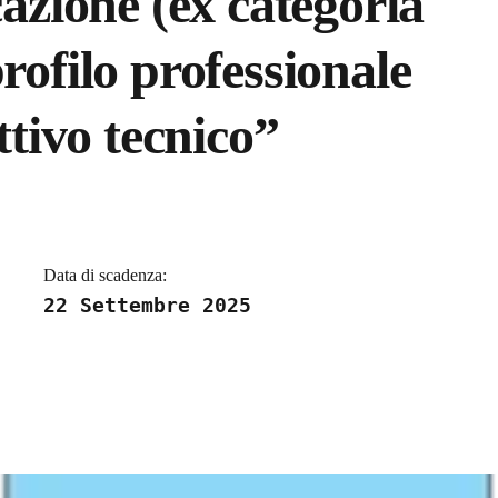
cazione (ex categoria
rofilo professionale
ttivo tecnico”
a
Data di scadenza:
22 Settembre 2025