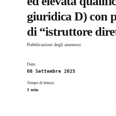
ed elevata qualifi
giuridica D) con p
di “istruttore dire
Dettagli della notizi
Pubblicazioni degli ammessi
Data:
08 Settembre 2025
Tempo di lettura:
1 min