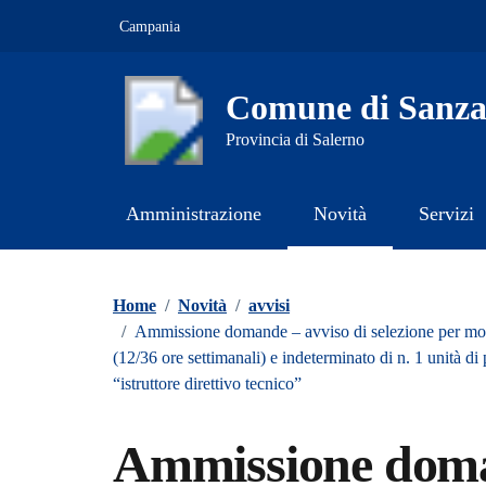
Vai ai contenuti
Vai al footer
Campania
Comune di Sanz
Provincia di Salerno
Amministrazione
Novità
Servizi
Contenuti in evidenza
Home
/
Novità
/
avvisi
/
Ammissione domande – avviso di selezione per mobili
(12/36 ore settimanali) e indeterminato di n. 1 unità di
“istruttore direttivo tecnico”
Ammissione doman