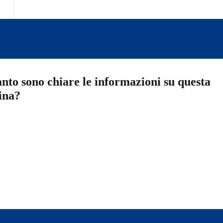
nto sono chiare le informazioni su questa
ina?
a 5 stelle su 5
a 4 stelle su 5
a 3 stelle su 5
a 2 stelle su 5
a 1 stelle su 5