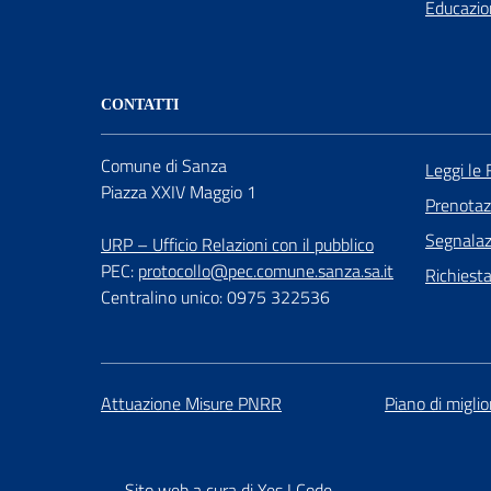
Educazio
CONTATTI
Comune di Sanza
Leggi le
Piazza XXIV Maggio 1
Prenota
Segnalazi
URP – Ufficio Relazioni con il pubblico
PEC:
protocollo@pec.comune.sanza.sa.it
Richiest
Centralino unico: 0975 322536
Attuazione Misure PNRR
Piano di migli
Sito web a cura di Yes I Code