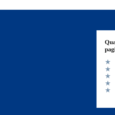
Qua
pag
Valut
Valut
Valut
Valut
Valut