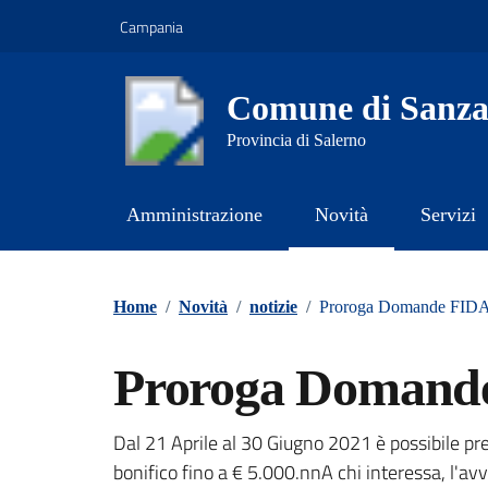
Vai ai contenuti
Vai al footer
Campania
Comune di Sanz
Provincia di Salerno
Amministrazione
Novità
Servizi
Contenuti in evidenza
Home
/
Novità
/
notizie
/
Proroga Domande FIDA
Proroga Domande
Dettagli della notizi
Dal 21 Aprile al 30 Giugno 2021 è possibile pr
bonifico fino a € 5.000.nnA chi interessa, l'av