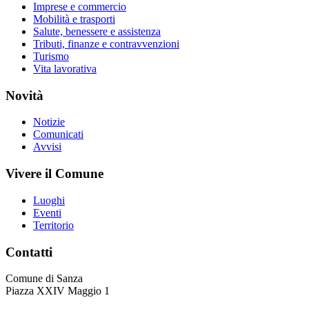
Imprese e commercio
Mobilità e trasporti
Salute, benessere e assistenza
Tributi, finanze e contravvenzioni
Turismo
Vita lavorativa
Novità
Notizie
Comunicati
Avvisi
Vivere il Comune
Luoghi
Eventi
Territorio
Contatti
Comune di Sanza
Piazza XXIV Maggio 1