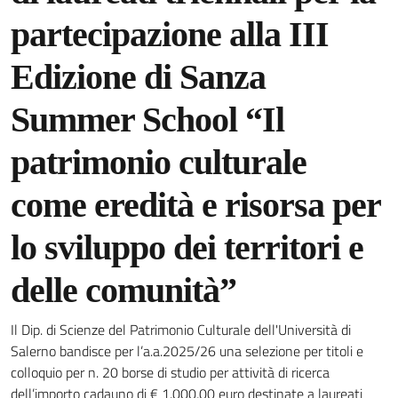
partecipazione alla III
Edizione di Sanza
Summer School “Il
patrimonio culturale
come eredità e risorsa per
lo sviluppo dei territori e
delle comunità”
Il Dip. di Scienze del Patrimonio Culturale dell'Università di
Dettagli della notizia
Salerno bandisce per l’a.a.2025/26 una selezione per titoli e
colloquio per n. 20 borse di studio per attività di ricerca
dell’importo cadauno di € 1.000,00 euro destinate a laureati