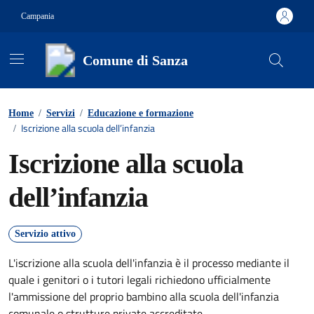
Vai ai contenuti
Vai al footer
Campania
Comune di Sanza
Contenuti in evidenza
Home
/
Servizi
/
Educazione e formazione
Iscrizione alla scuola dell’infanzia
/
Iscrizione alla scuola
dell’infanzia
Servizio attivo
L'iscrizione alla scuola dell'infanzia è il processo mediante il
quale i genitori o i tutori legali richiedono ufficialmente
l'ammissione del proprio bambino alla scuola dell'infanzia
comunale o strutture private accreditate.