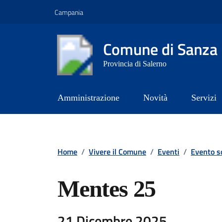
Vai ai contenuti
Vai al footer
Campania
Comune di Sanza
Provincia di Salerno
Amministrazione
Novità
Servizi
Contenuti in evidenza
Home
/
Vivere il Comune
/
Eventi
/
Evento s
Mentes 25
21 Dicembre 2025